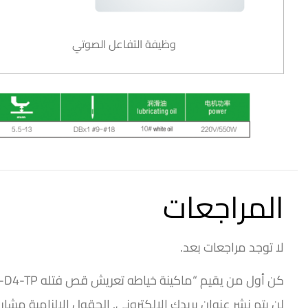
وظيفة التفاعل الصوتي
المراجعات
لا توجد مراجعات بعد.
كن أول من يقيم “ماكينة خياطه تعريش قص فتله A5300-D4-TP زوچي”
لن يتم نشر عنوان بريدك الإلكتروني.
الحقول الإلزامية مشار إ