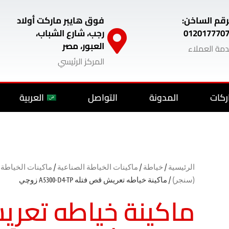
رقم الساخن:
فوق هايبر ماركت أولاد
012017770
رجب، شارع الشباب،
العبور، مصر
مة العملاء
المركز الرئيسي
ركات
المدونة
التواصل
العربية
الرئيسية
/
خياطة
/
ماكينات الخياطة الصناعية
/
ماكينات الخياطة
(سنجر)
/ ماكينة خياطه تعريش قص فتله A5300-D4-TP زوچي
ماكينة خياطه تعر