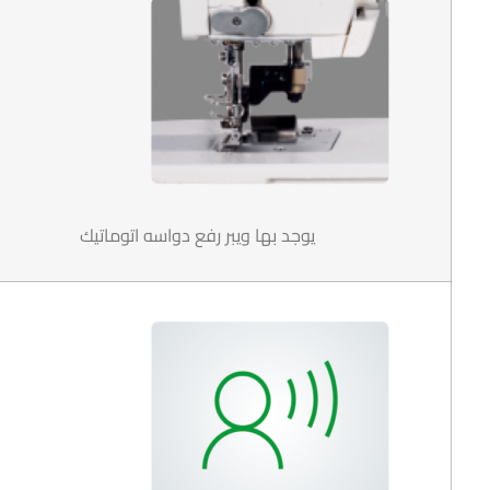
يوجد بها ويبر رفع دواسه اتوماتيك