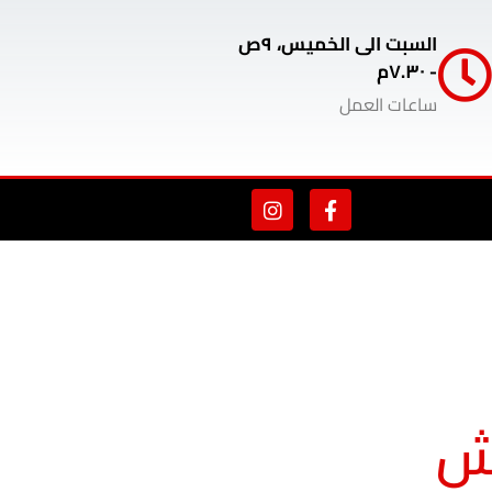
السبت الى الخميس، ٩ص
- ٧.٣٠م
ساعات العمل
يش