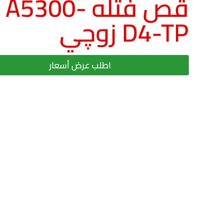
قص فتله A5300-
D4-TP زوچي
اطلب عرض أسعار