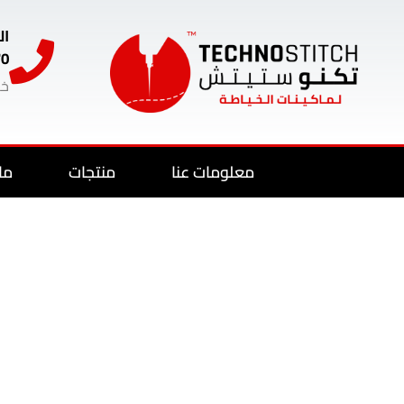
ال
70
خد
معلومات عنا
منتجات
ما