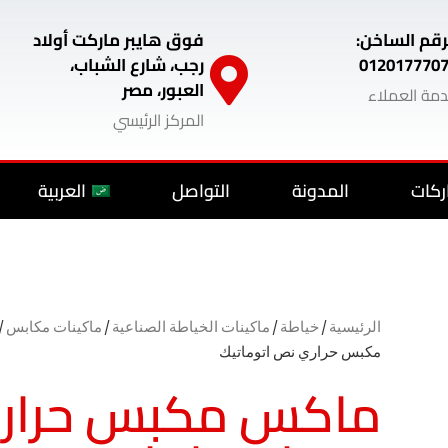
رقم الساخن:
فوق هايبر ماركت أولاد
012017770
رجب، شارع الشباب،
العبور، مصر
مة العملاء
المركز الرئيسي
ركات
المدونة
التواصل
العربية
الرئيسية
/
خياطة
/
ماكينات الخياطة الصناعية
/
ماكينات مكابس
/
مكبس حراري نص اتوماتيك
ماكس مكبس حرار