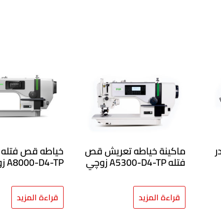
ندر
ماكينة خياطه تعريش قص
خياطه قص فتله 
فتله A5300-D4-TP زوچي
A8000-D4-TP زوچي
قراءة المزيد
قراءة المزيد