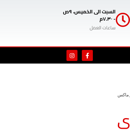
السبت الى الخميس، ٩ص
- ٧.٣٠م
ساعات العمل
 ماكس
ي