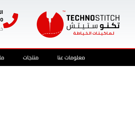
ال
70
خد
معلومات عنا
منتجات
ما